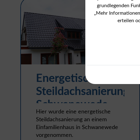
grundlegenden Funkt
„Mehr Informationen“
erteilen 
Energetische
Steildachsanierung
Schwanewede
Hier wurde eine energetische
Steildachsanierung an einem
Einfamilienhaus in Schwanewede
vorgenommen.