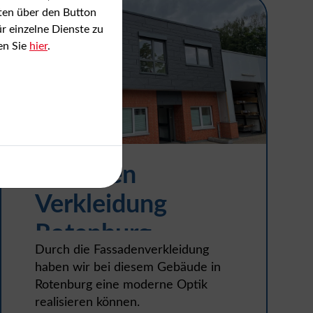
nten über den Button
r einzelne Dienste zu
en Sie
hier
.
Fassaden
Verkleidung
Rotenburg
Durch die Fassadenverkleidung
haben wir bei diesem Gebäude in
Rotenburg eine moderne Optik
realisieren können.