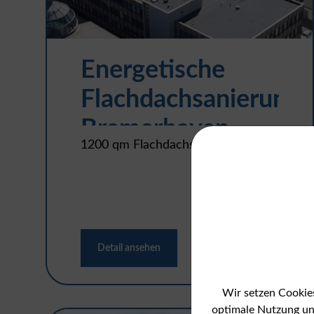
Energetische
Flachdachsanierung
Bremerhaven
1200 qm Flachdachsanierung
Detail ansehen
Wir setzen Cookies
optimale Nutzung un