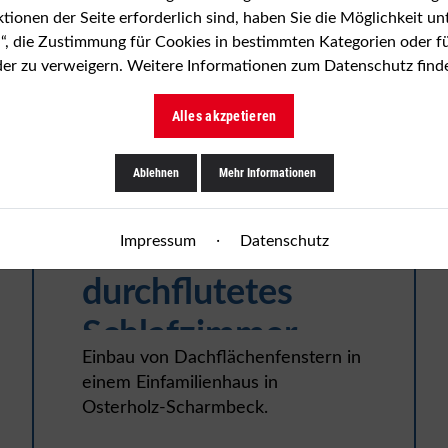
ionen der Seite erforderlich sind, haben Sie die Möglichkeit u
, die Zustimmung für Cookies in bestimmten Kategorien oder fü
oder zu verweigern. Weitere Informationen zum Datenschutz find
Alles akzpetieren
Ablehnen
Mehr Informationen
·
Impressum
Datenschutz
Tageslicht
durchflutetes
Schlafzimmer
Einbau von Dachflächenfenstern in
Osterholz-
einem Einfamilienhaus in
Osterholz-Scharmbeck.
Scharmbeck